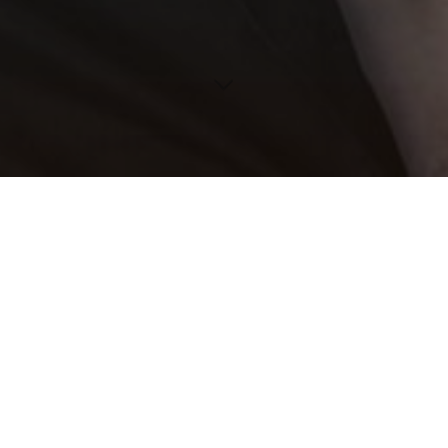
Aktuell
seit der Spielzeit 2022/23 am Schlosstheater Celle: aktuelle
Produktionen: Guillaume in Weinprobe für Anfänger von I.
Calbérac (Regie: Ivar van Urk) Sascha in Achtsam Morden
…
"Aktuell"
Weiterlesen